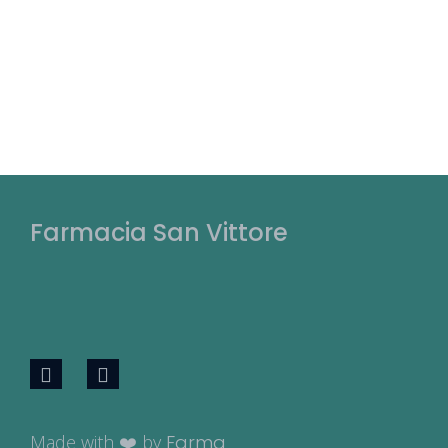
Farmacia San Vittore
Made with ❤️ by
Farma